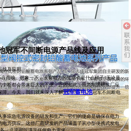
池冠军不间断电源产品线及应用
品线及应用
而喻。想象一下，没有电力的生活会是什么样子?无论是
的中断都会带来巨大的不便。正因如此，应急电源研发厂应
冠军蓄电池
保障。今天，我们就来深入了解
冠军不间断电
事应急电源设备的研发和生产。它们的使命是确保在电力
的电力供应。这些厂商研发的产品涵盖了从小型便携式发电
类设备，几乎可以满足任何电力需求。