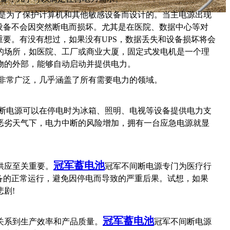
是为了保护计算机和其他敏感设备而设计的。当主电源出现
保设备不会因突然断电而损坏。尤其是在医院、数据中心等对
重要。有没有想过，如果没有UPS，数据丢失和设备损坏将会
的场所，如医院、工厂或商业大厦，固定式发电机是一个理
物的外部，能够自动启动并提供电力。
非常广泛，几乎涵盖了所有需要电力的领域。
断电源可以在停电时为冰箱、照明、电视等设备提供电力支
恶劣天气下，电力中断的风险增加，拥有一台应急电源就显
冠军蓄电池
应至关重要。
冠军不间断电源专门为医疗行
设备的正常运行，避免因停电而导致的严重后果。试想，如果
剧!
冠军蓄电池
系到生产效率和产品质量。
冠军不间断电源