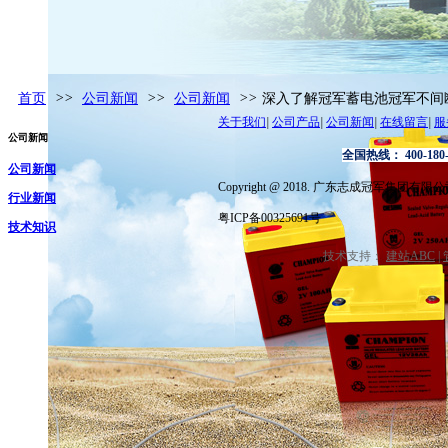
首页
>>
公司新闻
>>
公司新闻
>>
深入了解冠军蓄电池冠军不间
关于我们
|
公司产品
|
公司新闻
|
在线留言
|
服
公司新闻
全国热线： 400-180-
公司新闻
Copyright @ 2018. 广东志成冠军集团有限公司 All 
行业新闻
粤ICP备00325691号
技术知识
技术支持：
建站ABC
|