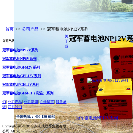
首页
>>
公司产品
>>
冠军蓄电池NP12V系列
关
冠军蓄电池NP12V
公司产品
于
我
冠军蓄电池NP12V系列
冠军蓄电池NP6V系列
冠军蓄电池GFM2V系列
冠军蓄电池GEL12V系列
冠军蓄电池GEL2V系列
冠军蓄电池GFM-H（高温）系列
们
|
公司产品
|
公司新闻
|
在线留言
|
服务承
诺
|
联系我们
全国热线： 400-180-6639
冠军蓄电池NP12V系列
Copyright @ 2018. 广东志成冠军集团有限
公司 All rights reserved.