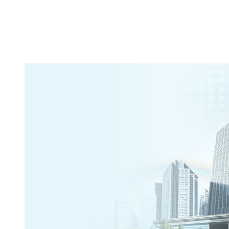
服务承诺
联系我们